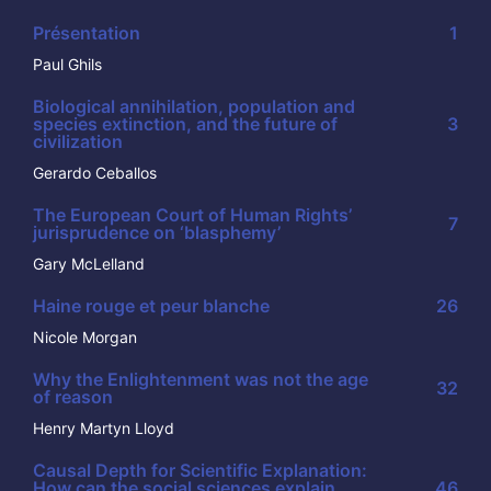
Présentation
1
Paul Ghils
Biological annihilation, population and
species extinction, and the future of
3
civilization
Gerardo Ceballos
The European Court of Human Rights’
7
jurisprudence on ‘blasphemy’
Gary McLelland
Haine rouge et peur blanche
26
Nicole Morgan
Why the Enlightenment was not the age
32
of reason
Henry Martyn Lloyd
Causal Depth for Scientific Explanation:
How can the social sciences explain
46