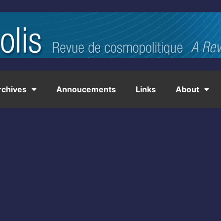
rchives
Annoucements
Links
About