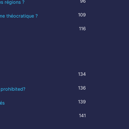
96
es régions ?
109
me théocratique ?
116
134
136
 prohibited?
139
és
141