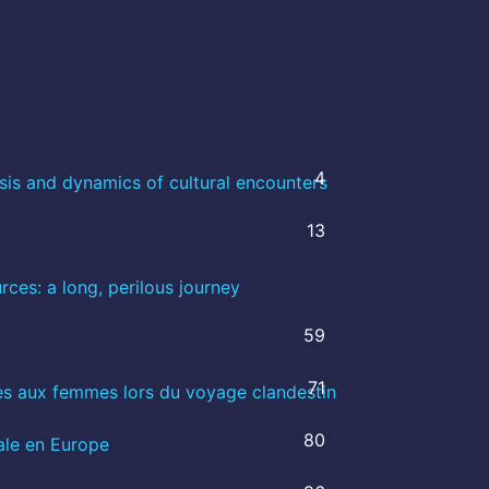
4
is and dynamics of cultural encounters
13
ces: a long, perilous journey
59
71
es aux femmes lors du voyage clandestin
80
ale en Europe